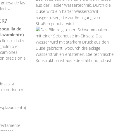
 gruesa de las
ectiva.
ER?
boquilla de
plazamiento)
,
lexibilidad y
Egholm o el
e camiones
on precisión a
o a alta
al continuo y
esplazamiento)
irectamente