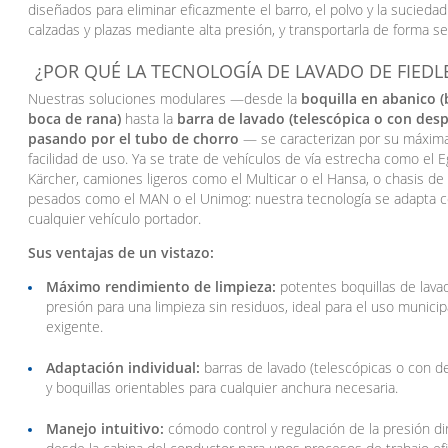
diseñados para eliminar eficazmente el barro, el polvo y la suciedad
calzadas y plazas mediante alta presión, y transportarla de forma sel
¿POR QUÉ LA TECNOLOGÍA DE LAVADO DE FIEDL
Nuestras soluciones modulares —desde la
boquilla en abanico (
boca de rana)
hasta la
barra de lavado (telescópica o con des
pasando por el tubo de chorro
— se caracterizan por su máxima f
facilidad de uso. Ya se trate de vehículos de vía estrecha como el 
Kärcher, camiones ligeros como el Multicar o el Hansa, o chasis d
pesados como el MAN o el Unimog: nuestra tecnología se adapta c
cualquier vehículo portador.
Sus ventajas de un vistazo:
Máximo rendimiento de limpieza:
potentes boquillas de lavad
presión para una limpieza sin residuos, ideal para el uso municip
exigente.
Adaptación individual:
barras de lavado (telescópicas o con d
y boquillas orientables para cualquier anchura necesaria.
Manejo intuitivo:
cómodo control y regulación de la presión d