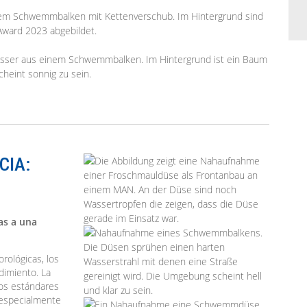
CIA:
as a una
rológicas, los
ndimiento. La
os estándares
 especialmente