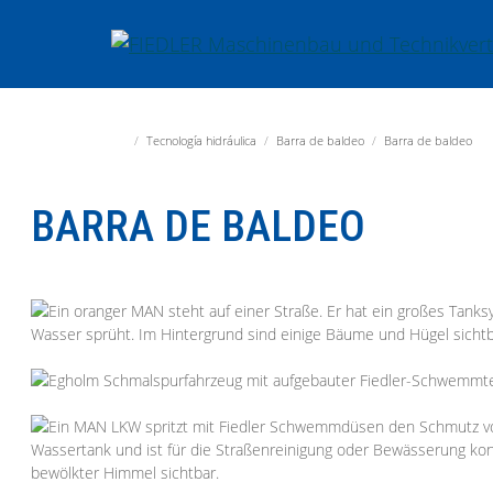
Jump directly to main navigation
Jump directly to content
Fiedler Maschinenbau und Technikvertrieb GmbH
Tecnología hidráulica
Barra de baldeo
Barra de baldeo
BARRA DE BALDEO