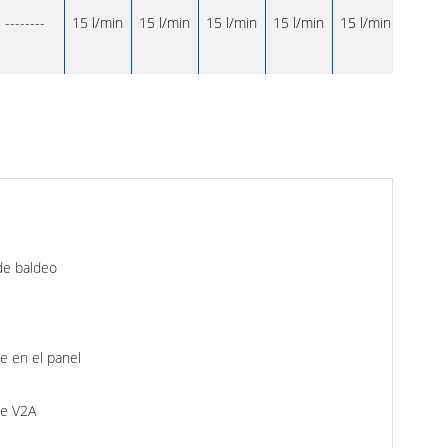
--------
15 l/min
15 l/min
15 l/min
15 l/min
15 l/min
de baldeo
e en el panel
le V2A