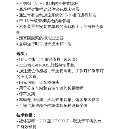
▪ 不锈钢（V2A）制成的折叠式喷杆
▪ 底座框架和框架部件涂有粉末涂层
▪ 通过带有自动加注系统的 C/B 接口进行加注
▪ 带 18 米软管和喷枪的卷管器
▪ 所有装置都安装在单独的承载板上，并有外壳保
护
▪ 活塞隔膜泵的标准过滤器
▪ 夏季运行时可用于浇水和冲洗
选项：
▪ FMC 控制（全路径依赖--必选项）
▪ 全自动 CAN-BUS 总线控制系统
▪ 加注液位传感器，带重复照明、工作灯和倒车灯
的照明装置、
▪ 闪光信标、倒车摄像头
▪ 用于公交车站和右转车道的长距喷嘴
▪ 停车支架
▪ 车辆专用框架、滚动式集装箱、落客集装箱等
▪ 可提供其他颜色的罐体和多种设备变体
技术数据：
▪ 罐体容积：230 至 17 600 升--取决于车辆的允
许有效载荷