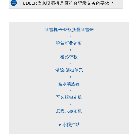
FIEDLER盐水喷洒机是否符合记录义务的要求？
除雪机/全铲板折叠除雪铲
弹簧折叠铲板
楔形铲板
清除/清扫单元
盐水喷洒器
可装拆撒布机
底盘式撒布机
卤水搅拌站