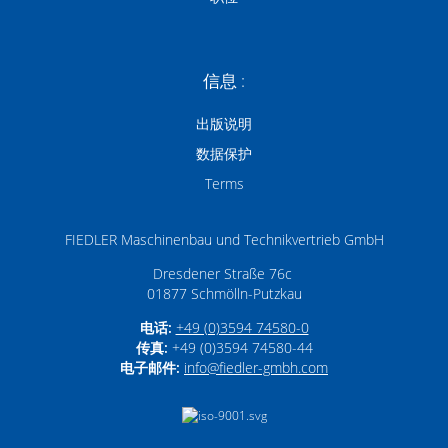
信息 :
出版说明
数据保护
Terms
FIEDLER Maschinenbau und Technikvertrieb GmbH
Dresdener Straße 76c
01877
Schmölln-Putzkau
电话:
+49 (0)3594 74580-0
传真:
+49 (0)3594 74580-44
电子邮件:
info­@­fiedler-gmbh­.­com