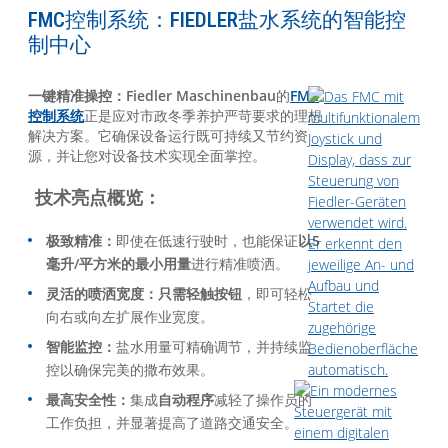
FMC控制系统：FIEDLER盐水系统的智能控
制中心
一键精准操控：
Fiedler Maschinenbau
的
FMC
控制系统
正是应对市政冬季养护严苛要求的理想
解决方案。它确保设备运行既可持续又节约资
源，并让您对设备技术实现全面掌控。
技术亮点概览：
极致精准：
即使在低速行驶时，也能保证
以5
毫升/平方米的最小用量
进行精准喷洒。
灵活的喷洒宽度：
只需轻触按钮
，即可轻松
向右或向左扩展作业宽度。
智能监控：
盐水用量可精确调节，并持续监
控以确保完美的撒布效果。
最高安全性：
集成
自动程序
减轻了操作员的
工作负担，并显著提高了道路交通安全。