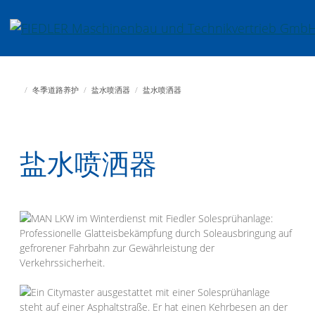
Jump directly to main navigation
Jump directly to content
Fiedler Maschinenbau und Technikvertrieb GmbH
冬季道路养护
盐水喷洒器
盐水喷洒器
盐水喷洒器