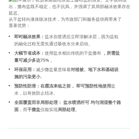
从干盐转向液体除冰技术，为市政部门和服务提供商带来了
显著优势：
即时融冰效果：
盐水在喷洒后立即溶解冰层，因为盐粒
的融化过程无需先通过吸收水分来启动。
大幅节省成本：
使用盐水相比传统的干盐撒布
，所需盐
量可减少多达75%
。
环保应用：
减少撒盐量意味着
对植被、地下水和基础设
施的污染更小
。
预防性防滑：
在霜冻来临之前， 即可
预防性地使用
盐
水，以有效防止结冰。
全面覆盖而非局部处理： 盐水喷洒杆可 均匀润湿整个路
面
，而
干撒盐
仅能实现
局部处理
。