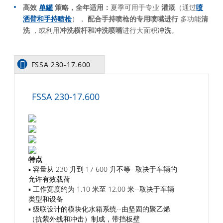
高效
单罐
策略，全年适用：
夏季可用于专业
灌溉
（通过
喷
洒臂和手持喷枪
），
配合手持喷枪的专用喷嘴
进行
多功能
清
洗
，或利用
冲洗横杆和冲洗喷嘴
进行大面积
冲洗
。
FSSA 230-17.600
FSSA 230-17.600
特点
▪ 容量从 230 升到 17 600 升不等--取决于车辆的
允许有效载荷
▪ 工作宽度约为 1.10 米至 12.00 米--取决于车辆
类型和设备
▪ 级联设计的模块化水箱系统--由坚固的聚乙烯
（抗紫外线和冲击）制成，带挡板壁