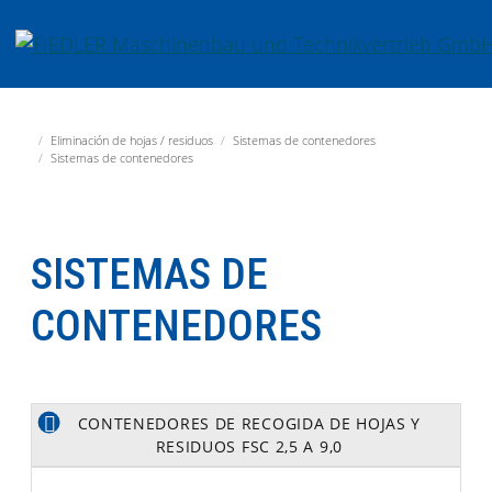
Jump directly to main navigation
Jump directly to content
Fiedler Maschinenbau und Technikvertrieb GmbH
Eliminación de hojas / residuos
Sistemas de contenedores
Sistemas de contenedores
SISTEMAS DE
CONTENEDORES
CONTENEDORES DE RECOGIDA DE HOJAS Y
RESIDUOS FSC 2,5 A 9,0