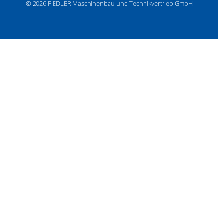
© 2026
FIEDLER Maschinenbau und Technikvertrieb GmbH