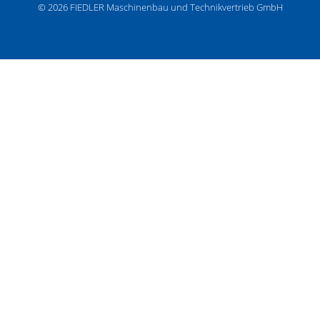
© 2026
FIEDLER Maschinenbau und Technikvertrieb GmbH