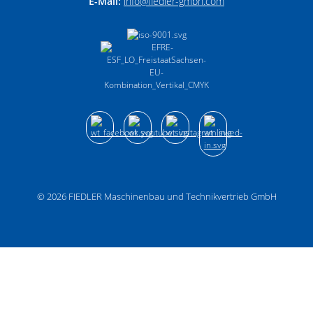
E-Mail:
info­@­fiedler-gmbh­.­com
© 2026
FIEDLER Maschinenbau und Technikvertrieb GmbH