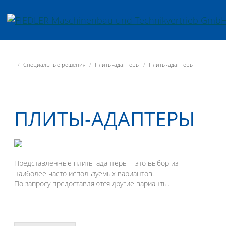
Jump directly to main navigation
Jump directly to content
Fiedler Maschinenbau und Technikvertrieb GmbH
Специальные решения
Плиты-адаптеры
Плиты-адаптеры
ПЛИТЫ-АДАПТЕРЫ
Представленные плиты-адаптеры – это выбор из
наиболее часто используемых вариантов.
По запросу предоставляются другие варианты.