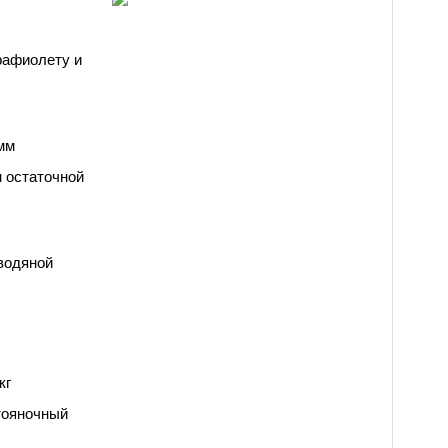
рафиолету и 
мм
 остаточной 
водяной 
кг
ояночный 