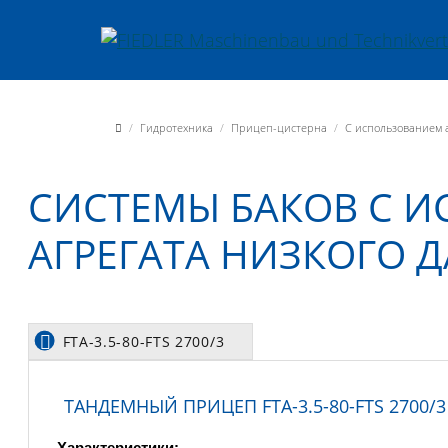
Jump directly to main navigation
Jump directly to content
Fiedler Maschinenbau und Technikvertrieb GmbH
Гидротехника
Прицеп-цистерна
С использованием 
СИСТЕМЫ БАКОВ С 
АГРЕГАТА НИЗКОГО 
FTA-3.5-80-FTS 2700/3
ТАНДЕМНЫЙ ПРИЦЕП FTA-3.5-80-FTS 2700/3
Характеристики: