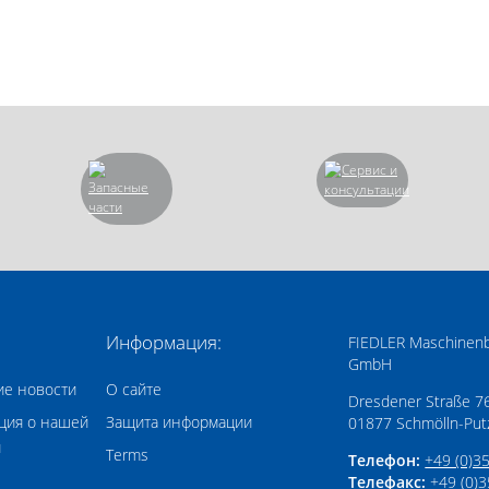
Информация:
FIEDLER Maschinenb
GmbH
ие новости
О сайте
Dresdener Straße 7
ция о нашей
Защита информации
01877
Schmölln-Put
и
Terms
Телефон:
+49 (0)3
Телефакс:
+49 (0)