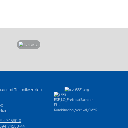
au und Technikvertrieb
6c
zkau
594 74580-0
3594 74580-44