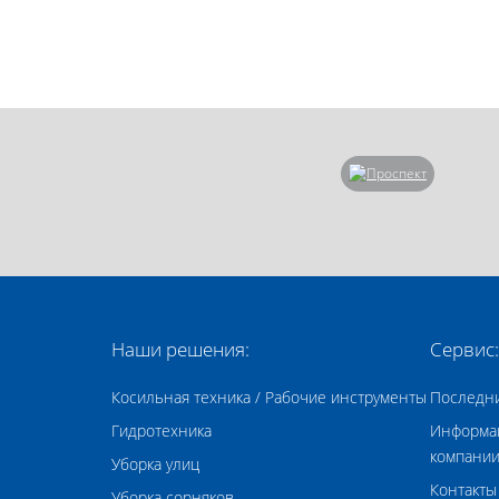
Наши решения:
Сервис:
Косильная техника / Рабочие инструменты
Последн
Гидротехника
Информа
компани
Уборка улиц
Контакты
Уборка сорняков