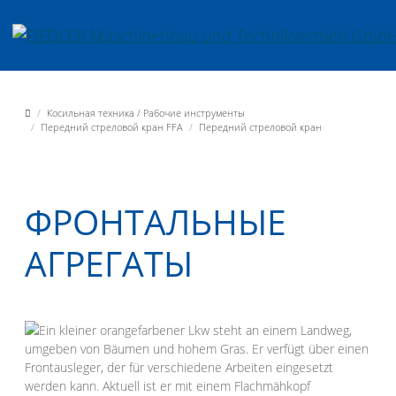
Jump directly to main navigation
Jump directly to content
Fiedler Maschinenbau und Technikvertrieb GmbH
Косильная техника / Рабочие инструменты
Передний стреловой кран FFA
Передний стреловой кран
ФРОНТАЛЬНЫЕ
АГРЕГАТЫ