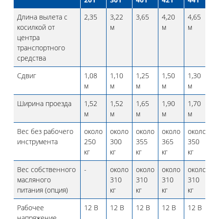
Длина вылета с
2,35
3,22
3,65
4,20
4,65
4
косилкой от
м
м
м
м
центра
транспортного
средства
Сдвиг
1,08
1,10
1,25
1,50
1,30
1
м
м
м
м
м
м
Ширина проезда
1,52
1,52
1,65
1,90
1,70
2
м
м
м
м
м
м
Вес без рабочего
около
около
около
около
около
о
инструмента
250
300
355
365
350
4
кг
кг
кг
кг
кг
к
Вес собственного
-
около
около
около
около
о
масляного
310
310
310
310
3
питания (опция)
кг
кг
кг
кг
к
Рабочее
12 В
12 В
12 В
12 В
12 В
1
напряжение