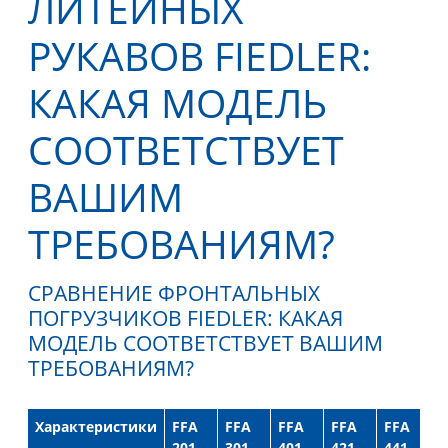
ЛИТЕЙНЫХ
РУКАВОВ FIEDLER:
КАКАЯ МОДЕЛЬ
СООТВЕТСТВУЕТ
ВАШИМ
ТРЕБОВАНИЯМ?
СРАВНЕНИЕ ФРОНТАЛЬНЫХ
ПОГРУЗЧИКОВ FIEDLER: КАКАЯ
МОДЕЛЬ СООТВЕТСТВУЕТ ВАШИМ
ТРЕБОВАНИЯМ?
Характеристики
FFA
FFA
FFA
FFA
FFA
F
201
301
401
421
441
4