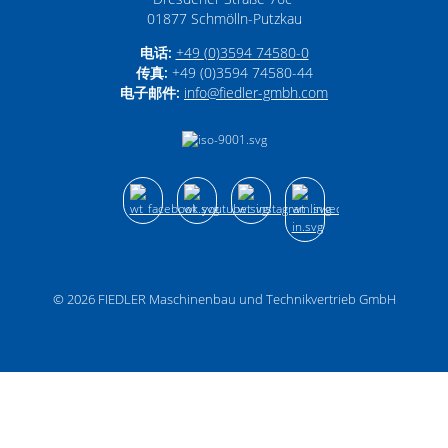
01877
Schmölln-Putzkau
电话:
+49 (0)3594 74580-0
传真:
+49 (0)3594 74580-44
电子邮件:
info­@­fiedler-gmbh­.­com
© 2026
FIEDLER Maschinenbau und Technikvertrieb GmbH