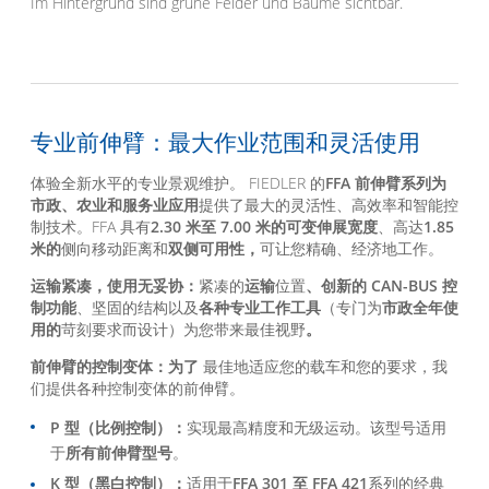
专业前伸臂：最大作业范围和灵活使用
体验全新水平的专业景观维护。 FIEDLER 的
FFA 前伸臂系列为
市政、农业和服务业应用
提供了最大的灵活性、高效率和智能控
制技术。FFA 具有
2.30 米至 7.00 米的可变伸展宽度
、高达
1.85
米的
侧向移动距离和
双侧可用性，
可让您精确、经济地工作。
运输紧凑，使用无妥协：
紧凑的
运输
位置
、
创新的 CAN-BUS 控
制功能
、坚固的结构以及
各种专业工作工具
（专门为
市政全年使
用的
苛刻要求而设计）为您带来最佳视野
。
前伸臂的控制变体：为了
最佳地适应您的载车和您的要求，我
们提供各种控制变体的前伸臂。
P 型（比例控制）：
实现最高精度和无级运动。该型号适用
于
所有前伸臂型号
。
K 型（黑白控制）：
适用于
FFA 301 至 FFA 421
系列的经典