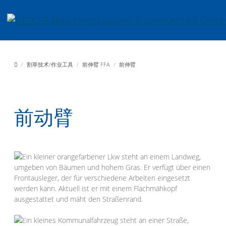
Jump directly to main navigation
Jump directly to content
Fiedler Maschinenbau und Technikvertrieb GmbH
割草技术/作业工具
前伸臂 FFA
前伸臂
前动臂