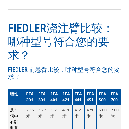
FIEDLER浇注臂比较：
哪种型号符合您的要
求？
FIEDLER 前悬臂比较：哪种型号符合您的要
求？
特性
FFA
FFA
FFA
FFA
FFA
FFA
FFA
FFA
201
301
401
421
441
451
500
700
从车
2.35
3.22
3.65
4.20
4.65
4.80
5.00
7.00
辆中
米
米
米
米
米
米
米
米
心到
割草