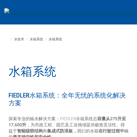
Jump directly to main navigation
Jump directly to content
Fiedler Maschinenbau und Technikvertrieb GmbH
水技术
水箱系统
水箱系统
水箱系统
FIEDLER水箱系统：全年无忧的系统化解决
方案
探索专业的输水解决方案：FIEDLER水箱系统总
容量从275升至
17,600升
，为市政工程、园艺及工业领域提供极致灵活性。得
益于
智能级联结构
和
集成式防浪板，
我们的水箱
在行驶过程中
确
保
最高稳定性和安全性
。