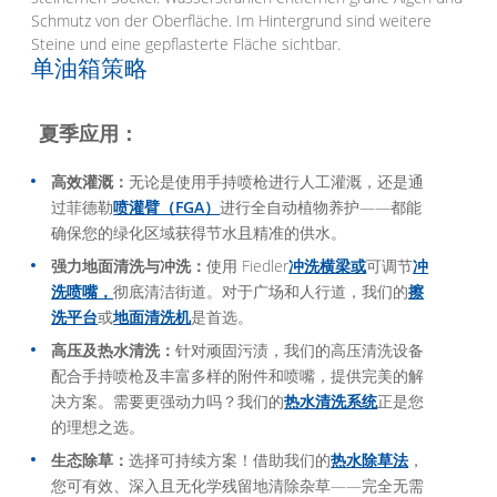
单油箱策略
夏季应用：
高效灌溉：
无论是使用手持喷枪进行人工灌溉，还是通
过菲德勒
喷灌臂（FGA）
进行全自动植物养护——都能
确保您的绿化区域获得节水且精准的供水。
强力地面清洗与冲洗：
使用 Fiedler
冲洗横梁或
可调节
冲
洗喷嘴，
彻底清洁街道。对于广场和人行道，我们的
擦
洗平台
或
地面清洗机
是首选。
高压及热水清洗：
针对顽固污渍，我们的高压清洗设备
配合手持喷枪及丰富多样的附件和喷嘴，提供完美的解
决方案。需要更强动力吗？我们的
热水清洗系统
正是您
的理想之选。
生态除草：
选择可持续方案！借助我们的
热水除草法
，
您可有效、深入且无化学残留地清除杂草——完全无需