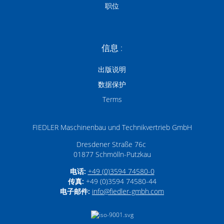
职位
信息 :
出版说明
数据保护
Terms
FIEDLER Maschinenbau und Technikvertrieb GmbH
Dresdener Straße 76c
01877
Schmölln-Putzkau
电话:
+49 (0)3594 74580-0
传真:
+49 (0)3594 74580-44
电子邮件:
info­@­fiedler-gmbh­.­com