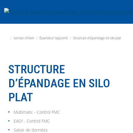
Aller directement à la navigation principale
Aller directement au contenu
Fiedler Maschinenbau und Technikvertrieb GmbH
Service d’hiver
Épandeur rapporté
Structure d’épandage en silo plat
STRUCTURE
D’ÉPANDAGE EN SILO
PLAT
Multimatic - Control FMC
EASY - Control FMC
Saisie de données